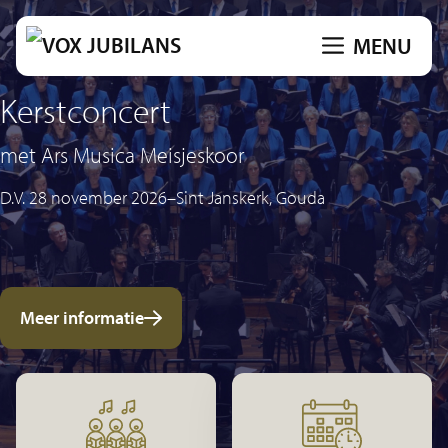
Ga
MENU
naar
de
Kerstconcert
inhoud
met Ars Musica Meisjeskoor
D.V. 28 november 2026
–
Sint Janskerk, Gouda
Meer informatie