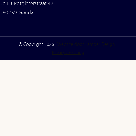
2e E.J. Potgieterstraat 47
2802 VB Gouda
© Copyright 2026 |
Website door Lamper Design
|
Privacyverklaring