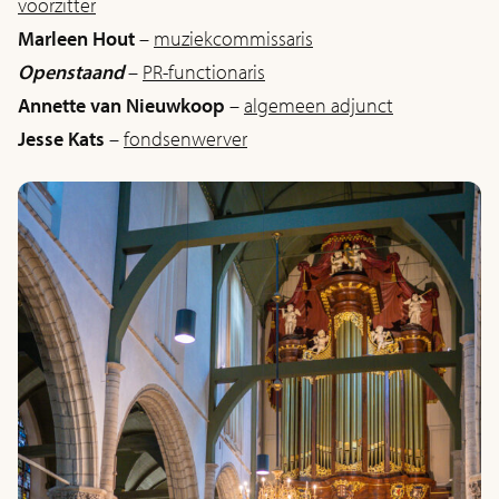
voorzitter
Marleen Hout
–
muziekcommissaris
Openstaand
–
PR-functionaris
Annette van Nieuwkoop
–
algemeen adjunct
Jesse Kats
–
fondsenwerver