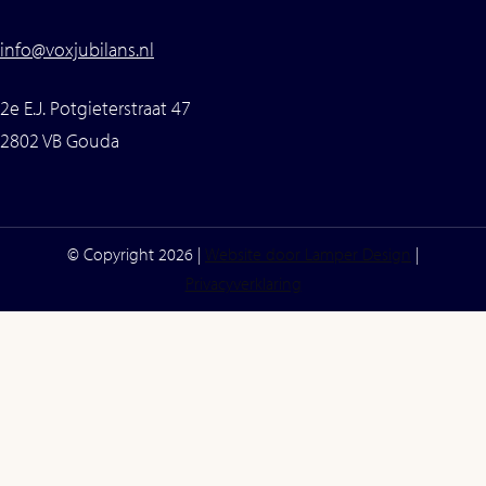
info@voxjubilans.nl
2e E.J. Potgieterstraat 47
2802 VB Gouda
© Copyright 2026 |
Website door Lamper Design
|
Privacyverklaring