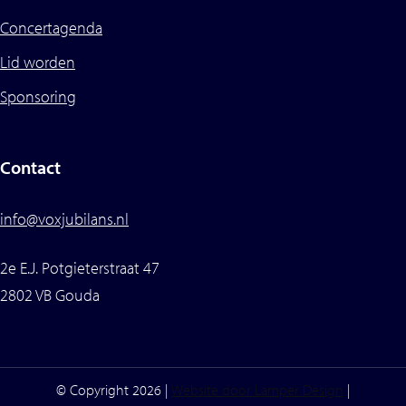
Concertagenda
Lid worden
Sponsoring
Contact
info@voxjubilans.nl
2e E.J. Potgieterstraat 47
2802 VB Gouda
Item toegevoegd aan winkelwagen.
Afrekenen
© Copyright 2026 |
Website door Lamper Design
|
0 items -
€
0,00