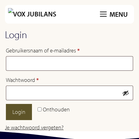
Ga
MENU
naar
de
Login
inhoud
Vereist
Gebruikersnaam of e-mailadres
*
Vereist
Wachtwoord
*
Onthouden
Login
Je wachtwoord vergeten?