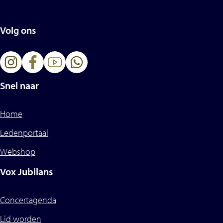
de
HEERE
Volg ons
aantal
Snel naar
Home
Ledenportaal
Webshop
Vox Jubilans
Concertagenda
Lid worden