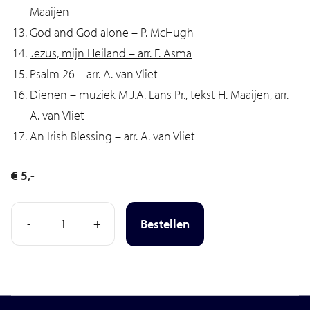
Maaijen
God and God alone – P. McHugh
Jezus, mijn Heiland – arr. F. Asma
Psalm 26 – arr. A. van Vliet
Dienen – muziek M.J.A. Lans Pr., tekst H. Maaijen, arr.
A. van Vliet
An Irish Blessing – arr. A. van Vliet
€
5,-
-
+
Bestellen
CD
Zingt
vrolijk,
verheft